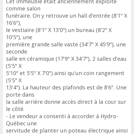
Cet immeuble était anciennement exploité
comme salon
funéraire. On y retrouve un hall d'entrée (8'1" X
16'6"),
le vestiaire (8'1" X 13'0") un bureau (8'2" X
10'5"), une
première grande salle vaste (34'7" X 45'9"), une
seconde
salle en céramique (17'9" X 34'7"), 2 salles d'eau
(5'5" X
5'10" et 5'5" X 7'0") ainsi qu'un coin rangement
(5'5" X
13'4"). La hauteur des plafonds est de 8'6". Une
porte dans
la salle arrière donne accès direct à la cour sur
le côté.
- Le vendeur a consenti à accorder à Hydro-
Québec une
servitude de planter un poteau électrique ainsi